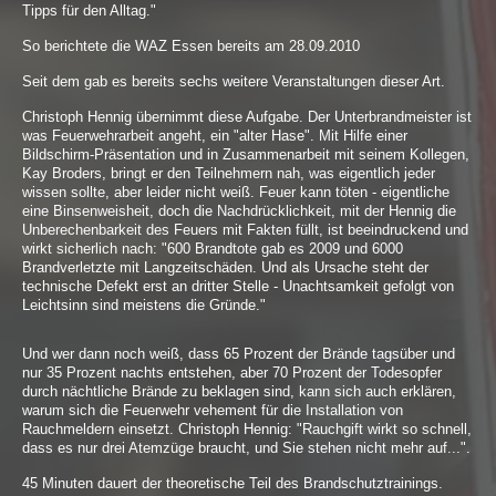
Tipps für den Alltag."
So berichtete die WAZ Essen bereits am 28.09.2010
Seit dem gab es bereits sechs weitere Veranstaltungen dieser Art.
Christoph Hennig übernimmt diese Aufgabe. Der Unterbrandmeister ist
was Feuerwehrarbeit angeht, ein "alter Hase". Mit Hilfe einer
Bildschirm-Präsentation und in Zusammenarbeit mit seinem Kollegen,
Kay Broders, bringt er den Teilnehmern nah, was eigentlich jeder
wissen sollte, aber leider nicht weiß. Feuer kann töten - eigentliche
eine Binsenweisheit, doch die Nachdrücklichkeit, mit der Hennig die
Unberechenbarkeit des Feuers mit Fakten füllt, ist beeindruckend und
wirkt sicherlich nach: "600 Brandtote gab es 2009 und 6000
Brandverletzte mit Langzeitschäden. Und als Ursache steht der
technische Defekt erst an dritter Stelle - Unachtsamkeit gefolgt von
Leichtsinn sind meistens die Gründe."
Und wer dann noch weiß, dass 65 Prozent der Brände tagsüber und
nur 35 Prozent nachts entstehen, aber 70 Prozent der Todesopfer
durch nächtliche Brände zu beklagen sind, kann sich auch erklären,
warum sich die Feuerwehr vehement für die Installation von
Rauchmeldern einsetzt. Christoph Hennig: "Rauchgift wirkt so schnell,
dass es nur drei Atemzüge braucht, und Sie stehen nicht mehr auf...".
45 Minuten dauert der theoretische Teil des Brandschutztrainings.